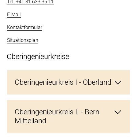
Tel. +41 31 633 35 11
E-Mail
Kontaktformular
Situationsplan
Oberingenieurkreise
Oberingenieurkreis I - Oberland
Tiefbauamt des Kantons Bern
Oberingenieurkreis II - Bern
Oberingenieurkreis I
Mittelland
Schorenstrasse 39
3645 Gwatt (Thun)