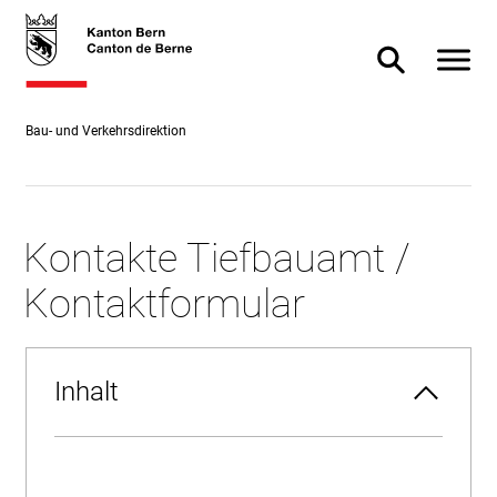
Direkt
skiplink.toNavigation
skiplink.toStartPage
Direkt
zum
zur
Navigat
Suche ein- od
Inhalt
Suche
Bau- und Verkehrsdirektion
Kontakte Tiefbauamt /
Kontaktformular
Inhalt