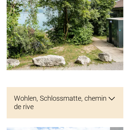
Wohlen, Schlossmatte, chemin
de rive
Tél
Description du projet : Le chemin de rive près