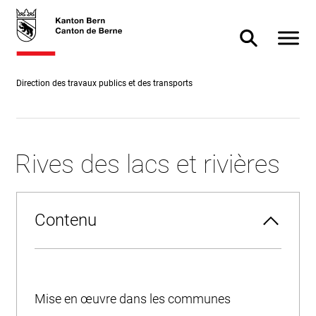
Accès
skiplink.toNavigation
skiplink.toStartPage
Accès
direct
direct à
Afficher
Afficher/masq
au
la
contenu
recherche
Direction des travaux publics et des transports
Rives des lacs et rivières
Contenu
Mise en œuvre dans les communes