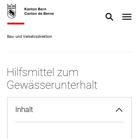
Direkt
skiplink.toNavigation
skiplink.toStartPage
Direkt
zum
zur
Navigat
Suche ein- od
Inhalt
Suche
Bau- und Verkehrsdirektion
Hilfsmittel zum
Gewässerunterhalt
Inhalt