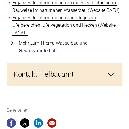
Ergänzende Informationen zu ingenieurbiologischer
Bauweise im naturnahen Wasserbau (Website BAFU)
Ergänzende Informationen zur Pflege von
Uferbereichen, Ufervegetation und Hecken (Website
LANAT)
Mehr zum Thema Wasserbau und
Gewässerunterhalt
Kontakt Tiefbauamt
Bau- und Verkehrsdirektion des Kantons Bern
Seite teilen
Tiefbauamt
Reiterstrasse 11
3013 Bern
Seite teilen
Seite teilen
Seite teilen
Website-Empfehlung: Hilfsmittel z
Tel. +41 31 633 35 11